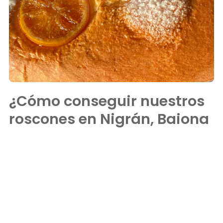
¿Cómo conseguir nuestros
roscones en Nigrán, Baiona
y alrededores?
Para todos aquellos que buscan degustar nuestros
deliciosos roscones, en
Kopenacamos
ofrecemos diversas
opciones para conseguirlo. ¿Te gustaría recibirlos en la
comodidad de tu hogar? Tienes a tu disposición nuestro
práctico
servicio a domicilio
, con el que te llevamos los
productos frescos directamente a tu puerta.