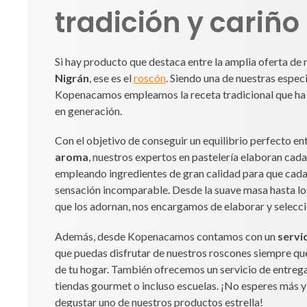
junto con nuestras delicias recién hechas.
Prueba nuestros d
roscones elabora
tradición y cariño