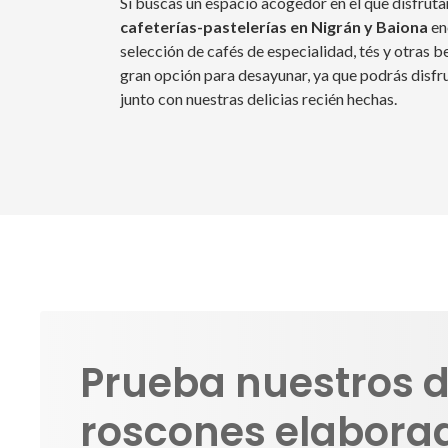
Somos mucho más 
Panadería
La amplia variedad de
panes y productos de p
que ponemos a tu disposición en Kopenacamos so
recetas tradicionales que hemos perfeccionado 
Desde el clásico pan de masa madre hasta barras
innovadoras, tenemos lo que buscas.
Cafetería
Si buscas un espacio acogedor en el que disfruta
cafeterías-pastelerías en Nigrán y Baiona
en
selección de cafés de especialidad, tés y otras
gran opción para desayunar, ya que podrás disfru