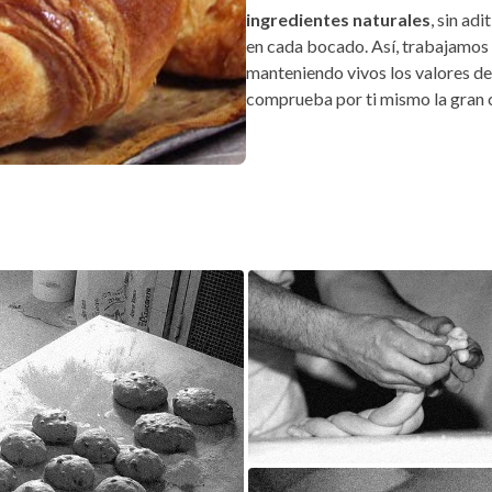
Baiona y Ni
Sabor artesa
Con una amplia tradición familia
nuestra panadería y pastelería e
nuestros clientes una amplia vari
paladares más exigentes del Val 
En Kopenacamos nos hemos conv
siendo un negocio que ha pasado 
trabajo donde
la calidad y la tr
Cada día salen de nuestros obra
ingredientes naturales
, sin ad
en cada bocado. Así, trabajamos 
manteniendo vivos los valores de l