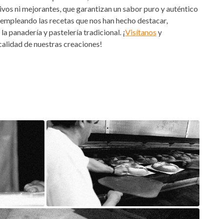
grán de toda la vida
nal en cada bocado
r que se remonta a muchos años atrás, en
Kopenacamos
,
n Nigrán y Baiona, trabajamos cada día para ofrecer a todos
edad de productos dulces y salados con los que deleitar a los
Miñor.
ertido en la
panadería de referencia
en la comarca,
de generación en generación, preservando una filosofía de
adición
se combinan para crear exquisitas elaboraciones.
dores diferentes productos, elaborados solamente con
itivos ni mejorantes, que garantizan un sabor puro y auténtico
empleando las recetas que nos han hecho destacar,
a panadería y pastelería tradicional. ¡
Visítanos
y